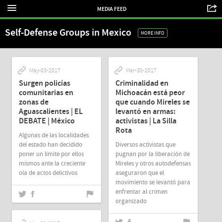
MEDIA FEED
Self-Defense Groups in Mexico
MORE INFO
May-03-2017
Mar-30-2017
Surgen policías
Criminalidad en
comunitarias en
Michoacán está peor
zonas de
que cuando Mireles se
Aguascalientes | EL
levantó en armas:
DEBATE | México
activistas | La Silla
Rota
Algunas de las localidades
del estado han decidido
Diversos activistas que
poner un límite por ellos
pugnan por la liberación de
mismos ante la creciente
Mireles y otros autodefensas
ola de actos delictivos
aseguraron que el
movimiento se levantó para
enfrentar al crimen
organizado