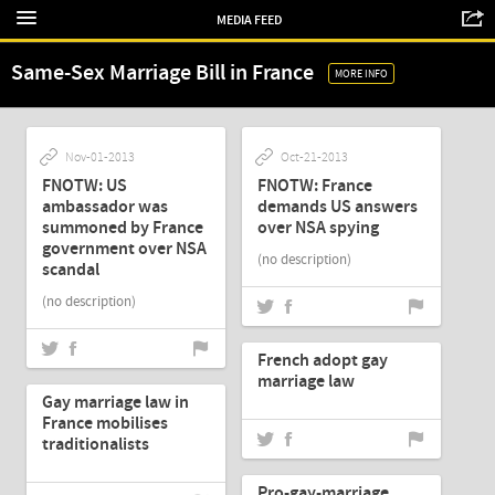
MEDIA FEED
Same-Sex Marriage Bill in France
MORE INFO
Nov-01-2013
Oct-21-2013
FNOTW: US
FNOTW: France
ambassador was
demands US answers
summoned by France
over NSA spying
government over NSA
(no description)
scandal
(no description)
Apr-24-2013
French adopt gay
Apr-24-2013
marriage law
Gay marriage law in
France mobilises
traditionalists
Apr-24-2013
Pro-gay-marriage