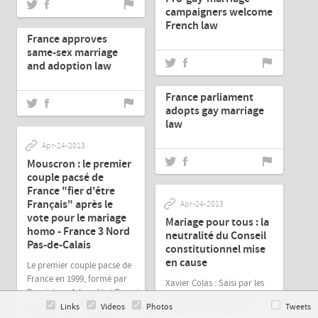
campaigners welcome
Apr-24-2013
French law
France approves
same-sex marriage
and adoption law
Apr-24-2013
France parliament
adopts gay marriage
law
Apr-24-2013
Mouscron : le premier
couple pacsé de
France "fier d'être
Français" après le
Apr-24-2013
vote pour le mariage
Mariage pour tous : la
homo - France 3 Nord
neutralité du Conseil
Pas-de-Calais
constitutionnel mise
en cause
Le premier couple pacsé de
France en 1999, formé par
Xavier Colas : Saisi par les
Dominique Adamski et Francis
sénateurs et députés de
Dekens, a exprimé "sa
Links
Videos
Photos
Tweets
l'opposition, le Conseil