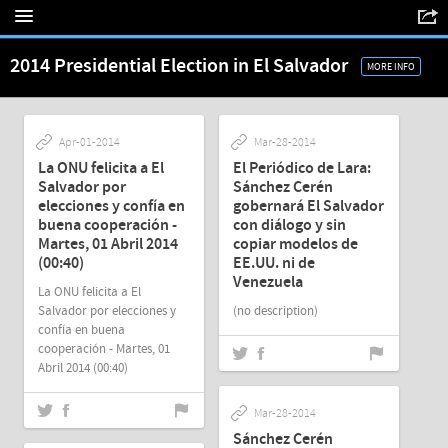
2014 Presidential Election in El Salvador
MORE INFO
Apr-01-2014
Mar-28-2014
La ONU felicita a El
El Periódico de Lara:
Salvador por
Sánchez Cerén
elecciones y confía en
gobernará El Salvador
buena cooperación -
con diálogo y sin
Martes, 01 Abril 2014
copiar modelos de
(00:40)
EE.UU. ni de
Venezuela
La ONU felicita a El
Salvador por elecciones y
(no description)
confía en buena
cooperación - Martes, 01
Abril 2014 (00:40)
Mar-28-2014
Sánchez Cerén