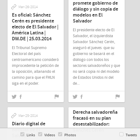
promete gobierno de
Mar-26-2014
diálogo y sin copia de
Es oficial: Sánchez
modelos en El
Cerén es presidente
Salvador
electo de El Salvador |
El presidente electo de El
América Latina |
Salvador, el izquierdista
DW.DE | 25.03.2014
Salvador Sánchez Cerén,
El Tribunal Supremo
aseguró el jueves que su
Electoral del país
gobierno se basará en el
centroamericano consideró
diálogo con todos los
improcedente la petición de
sectores salvadoreños y que
la oposición, allanando el
no será copia ni del modelo
camino para que el FMLN
de Estados Unidos ni del
siga en el poder.
de...
Mar-25-2014
Derecha salvadoreña
Mar-25-2014
fracasó en su plan
Diario digital de
desestabilizador:
noticias de El
Sánchez Cerén
Salvador
Links
Videos
Photos
Tweets