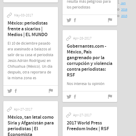
resulta más peligroso para
Jan
los periodistas
2016
May-03-2017
2015
México: periodistas
frente a sicarios |
Medios | EL MUNDO
Apr-28-2017
El 10 de diciembre pasado
Gobernantes.com -
era asesinado a balazos al
México, País
salir de su casa el periodista
gangrenado por la
Jesús Adrián Rodríguez en
corrupción y violencia
Chihuahua (México). Un día
contra periodistas:
después, otra reportera de
RSF
la misma zona es
Nos interesa tu opinión
Apr-27-2017
Apr-27-2017
México, tan letal como
Siria y Afganistán para
2017 World Press
periodistas | El
Freedom Index | RSF
Economista