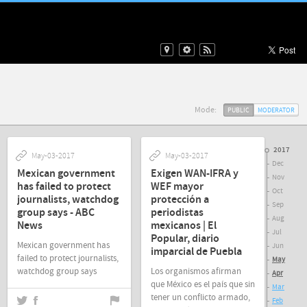
Mode:
PUBLIC
MODERATOR
2017
May-03-2017
May-03-2017
Dec
Mexican government
Exigen WAN-IFRA y
Nov
has failed to protect
WEF mayor
Oct
journalists, watchdog
protección a
Sep
group says - ABC
periodistas
Aug
News
mexicanos | El
Jul
Popular, diario
Mexican government has
Jun
imparcial de Puebla
failed to protect journalists,
May
watchdog group says
Los organismos afirman
Apr
que México es el país que sin
Mar
tener un conflicto armado,
Feb