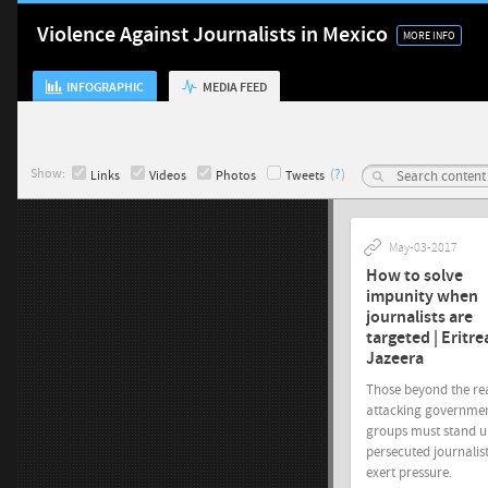
Violence Against Journalists in Mexico
MORE INFO
INFOGRAPHIC
MEDIA FEED
Show:
(
?
)
Links
Videos
Photos
Tweets
In 2014, 56% of those
May-03-2017
responsible for attacks
on journalists were civil
How to solve
servants
impunity when
journalists are
ARTICLE 19 has
targeted | Eritrea
documented 326 attacks
Jazeera
on journalists and
members of the media in
Those beyond the re
Mexico.
attacking governmen
groups must stand u
In 2014 a journalist was
persecuted journalis
assaulted in Mexico every
exert pressure.
26.7 hours