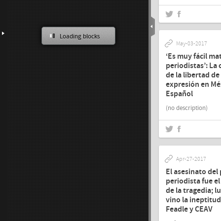
89%
of crimes against
journalists have gone
Loading blocks
unpunished.
May-03-2017
‘Es muy fácil ma
So far, under the
periodistas’: La c
government of Javier
de la libertad de
Duarte de Ochoa in
expresión en Mé
Veracruz, 17 journalists
Español
have been killed.
(no description)
Freedom of the Press
Index
Over 100 journalist killed
Apr-27-2017
2,200%
El asesinato del
According to
periodista fue el 
Communication and
de la tragedia; l
Information for Women,
vino la ineptitud
A.C. (CIMAC), attacks on
Feadle y CEAV
women journalists