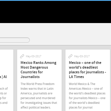
May-03-2017
May-03-2017
Mexico Ranks Among
Mexico – one of the
Most Dangerous
world's deadliest
Countries for
places for journalists -
 | Al
Journalists
LA Times
The World Press Freedom
World Mexico & The
ach of
Index warns that in Latin
Americas Mexico – one of
ts or
America, journalists are
the world's deadliest places
p for
persecuted and murdered
for journalists Mexico – one
ts and
for investigating issues that
of the world's deadliest
affect political leaders.
places for journal