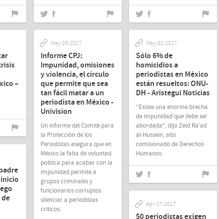
May-03-2017
May-02-2017
tar
Informe CPJ:
Sólo 6% de
risis
Impunidad, omisiones
homicidios a
y violencia, el círculo
periodistas en México
xico –
que permite que sea
están resueltos: ONU-
tan fácil matar a un
DH - Aristegui Noticias
periodista en México -
"Existe una enorme brecha
Univision
de impunidad que debe ser
Un informe del Comité para
abordada", dijo Zeid Ra'ad
la Protección de los
al-Hussein, alto
Periodistas asegura que en
comisionado de Derechos
México la falta de voluntad
Humanos.
política para acabar con la
 padre
impunidad permite a
inicio
grupos criminales y
uego
funcionarios corruptos
 de
silenciar a periodistas
Apr-27-2017
críticos.
50 periodistas exigen