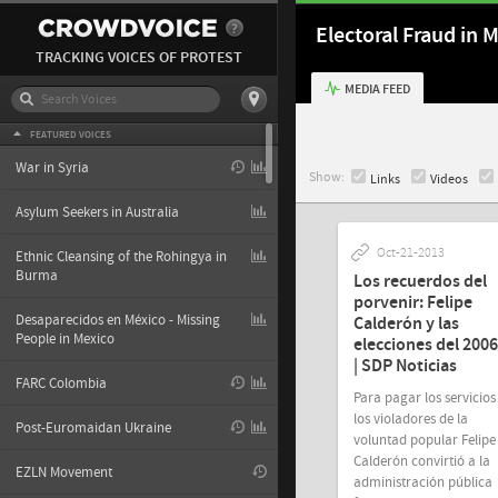
Electoral Fraud in 
TRACKING VOICES OF PROTEST
MEDIA FEED
FEATURED VOICES
War in Syria
Show:
Links
Videos
Asylum Seekers in Australia
Oct-21-2013
Ethnic Cleansing of the Rohingya in
Burma
Los recuerdos del
porvenir: Felipe
Desaparecidos en México - Missing
Calderón y las
People in Mexico
elecciones del 2006 
| SDP Noticias
FARC Colombia
Para pagar los servicios
los violadores de la
Post-Euromaidan Ukraine
voluntad popular Felipe
Calderón convirtió a la
EZLN Movement
administración pública