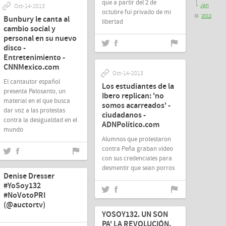
que a partir del 2 de
Jan
Oct-14-2013
octubre fui privado de mi
2012
Bunbury le canta al
libertad
cambio social y
personal en su nuevo
disco -
Entretenimiento -
CNNMexico.com
Oct-14-2013
El cantautor español
Los estudiantes de la
presenta Palosanto, un
Ibero replican: 'no
material en el que busca
somos acarreados' -
dar voz a las protestas
ciudadanos -
contra la desigualdad en el
ADNPolítico.com
mundo
Alumnos que protestaron
contra Peña graban video
con sus credenciales para
Oct-11-2013
desmentir que sean porros
Denise Dresser
#YoSoy132
#NoVotoPRI
Sep-28-2013
(@auctortv)
YOSOY132. UN SON
PA' LA REVOLUCIÓN.