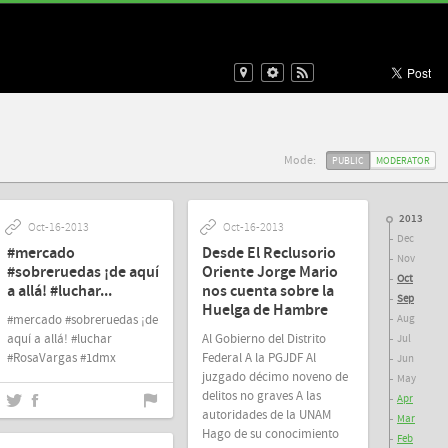
Mode:
PUBLIC
MODERATOR
2013
Oct-16-2013
Oct-16-2013
Dec
#mercado
Desde El Reclusorio
Nov
#sobreruedas ¡de aquí
Oriente Jorge Mario
Oct
a allá! #luchar...
nos cuenta sobre la
Sep
Huelga de Hambre
#mercado #sobreruedas ¡de
Aug
aquí a allá! #luchar
Al Gobierno del Distrito
Jul
#RosaVargas #1dmx
Federal A la PGJDF Al
Jun
juzgado décimo noveno de
May
delitos no graves A las
Apr
autoridades de la UNAM
Mar
Hago de su conocimiento
Feb