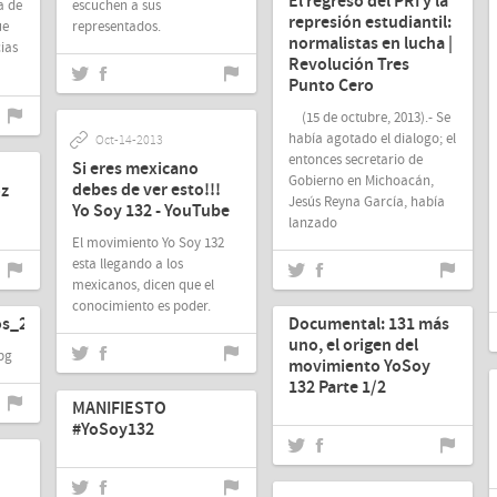
El regreso del PRI y la
a de
escuchen a sus
represión estudiantil:
ue
representados.
normalistas en lucha |
ias
Revolución Tres
Punto Cero
(15 de octubre, 2013).- Se
había agotado el dialogo; el
Oct-14-2013
entonces secretario de
Si eres mexicano
Gobierno en Michoacán,
debes de ver esto!!!
oz
Jesús Reyna García, había
Yo Soy 132 - YouTube
lanzado
El movimiento Yo Soy 132
esta llegando a los
mexicanos, dicen que el
Oct-13-2013
conocimiento es poder.
s_2.jpg
Documental: 131 más
uno, el origen del
pg
movimiento YoSoy
Sep-28-2013
132 Parte 1/2
MANIFIESTO
#YoSoy132