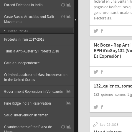
federal en una ventanill
Forced Evictions in India
pagos de las facturas q
generaron sus truculenc
Caste Based Atrocities and Dalit
electorales.
Movements
CURRENT VOICES
Oct-14-2013
Protests in Iran 2017-2018
Mc Boza - Rap Anti
EPN #YoSoy132 (V
Tunisia Anti-Austerity Protests 2018
Es Expresión)
Catalan Independence
Criminal Justice and Mass Incarceration
Oct-14-2013
in the United States
132_quienes_somo
Government Repression in Venezuela
132_quienes_somos_2.j
Pine Ridge Indian Reservation
Saudi Intervention in Yemen
Sep-28-2013
Grandmothers of the Plaza de