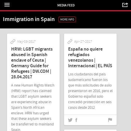
MEDIA FEED
Immigration in Spain
MORE INFO
May-03-2017
Apr-27-2017
HRW: LGBT migrants
España no quiere
abused in Spanish
refugiados
enclave of Ceuta |
venezolanos |
Germany Guide for
Internacional | EL PAÍS
Refugees | DW.COM |
Los ciudadanos del país
28.04.2017
sudamericano fueron los
A new Human Rights Watch
que más solicitudes de asilo
(HRW) report has claimed
presentaron en 2016, pero el
that LGBT asylum seekers
Gobierno español solo
are experiencing abuse in
concedió protección en seis
Spain’s North African
casos desde 2012
enclave. HRW has urged
that these asylum seekers
be transferred to mainland
Spain.