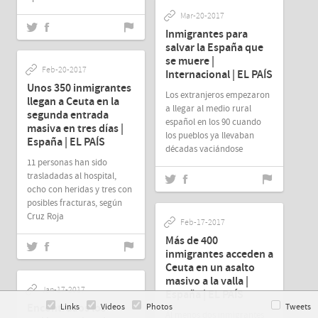
Mar-20-2017
Inmigrantes para
salvar la España que
se muere |
Feb-20-2017
Internacional | EL PAÍS
Unos 350 inmigrantes
Los extranjeros empezaron
llegan a Ceuta en la
a llegar al medio rural
segunda entrada
español en los 90 cuando
masiva en tres días |
los pueblos ya llevaban
España | EL PAÍS
décadas vaciándose
11 personas han sido
trasladadas al hospital,
ocho con heridas y tres con
posibles fracturas, según
Cruz Roja
Feb-17-2017
Más de 400
inmigrantes acceden a
Ceuta en un asalto
masivo a la valla |
Jan-17-2017
España | EL PAÍS
Encontrados los
Links
Videos
Photos
Tweets
Al menos dos inmigrantes